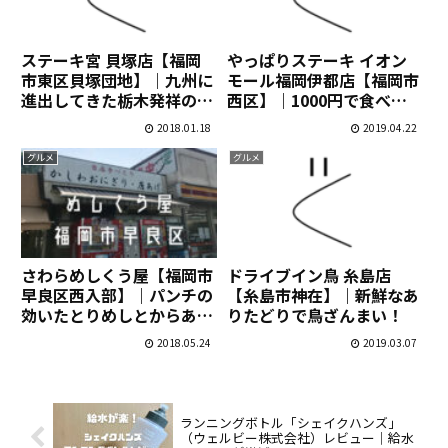
ステーキ宮 貝塚店【福岡
やっぱりステーキ イオン
市東区貝塚団地】｜九州に
モール福岡伊都店【福岡市
進出してきた栃木発祥の人
西区】｜1000円で食べら
気店
れる柔らか赤身肉が魅力！
2018.01.18
2019.04.22
グルメ
グルメ
さわらめしくう屋【福岡市
ドライブイン鳥 糸島店
早良区西入部】｜パンチの
【糸島市神在】｜新鮮なあ
効いたとりめしとからあげ
りたどりで鳥ざんまい！
が名物の弁当屋
2018.05.24
2019.03.07
ランニングボトル「シェイクハンズ」
（ウェルビー株式会社）レビュー｜給水