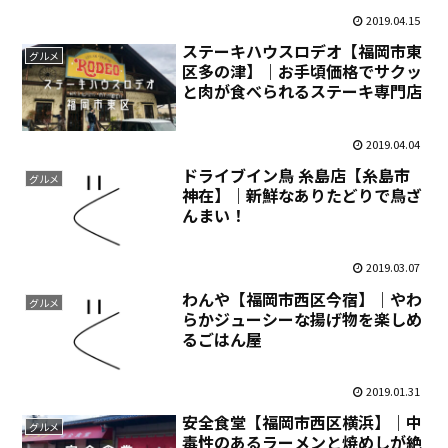
2019.04.15
ステーキハウスロデオ【福岡市東
グルメ
区多の津】｜お手頃価格でサクッ
と肉が食べられるステーキ専門店
2019.04.04
ドライブイン鳥 糸島店【糸島市
グルメ
神在】｜新鮮なありたどりで鳥ざ
んまい！
2019.03.07
わんや【福岡市西区今宿】｜やわ
グルメ
らかジューシーな揚げ物を楽しめ
るごはん屋
2019.01.31
安全食堂【福岡市西区横浜】｜中
グルメ
毒性のあるラーメンと焼めしが絶