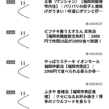
王香（ワンシャン）【福岡県飯塚
グルメ
市内住】｜パリパリの餃子と唐揚
げがうまい！峠道にポツンと佇む
餃子屋
2019.05.07
ビフテキ屋うえすたん 志免店
グルメ
【福岡県糟屋郡志免町】｜2000
円で肉類10品が100分食べ放題！
2019.05.02
やっぱりステーキ イオンモール
グルメ
福岡伊都店【福岡市西区】｜
1000円で食べられる柔らか赤身
肉が魅力！
2019.04.22
ふきや 香椎店【福岡市東区香
グルメ
椎】｜クセになるお好み焼き！博
多のソウルフードを食らう