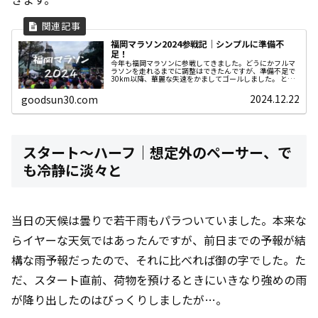
福岡マラソン2024参戦記｜シンプルに準備不
足！
今年も福岡マラソンに参戦してきました。どうにかフルマ
ラソンを走れるまでに調整はできたんですが、準備不足で
30km以降、華麗な失速をかましてゴールしました。 とい
うわけで、来年の自分のための振り返りです。
2024.12.22
goodsun30.com
スタート～ハーフ｜想定外のペーサー、で
も冷静に淡々と
当日の天候は曇りで若干雨もパラついていました。本来な
らイヤーな天気ではあったんですが、前日までの予報が結
構な雨予報だったので、それに比べれば御の字でした。た
だ、スタート直前、荷物を預けるときにいきなり強めの雨
が降り出したのはびっくりしましたが…。