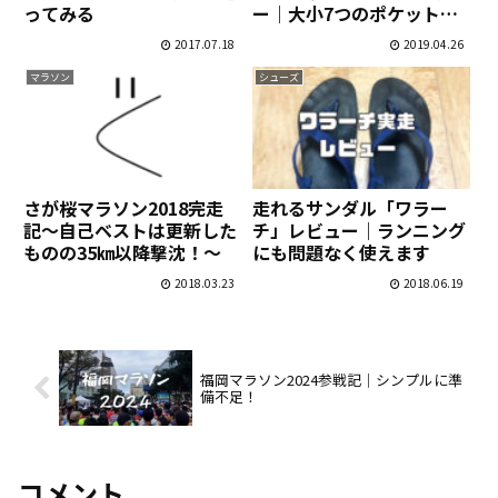
ってみる
ー｜大小7つのポケットが
便利で価格もお手頃！
2017.07.18
2019.04.26
マラソン
シューズ
さが桜マラソン2018完走
走れるサンダル「ワラー
記～自己ベストは更新した
チ」レビュー｜ランニング
ものの35㎞以降撃沈！～
にも問題なく使えます
2018.03.23
2018.06.19
福岡マラソン2024参戦記｜シンプルに準
備不足！
コメント