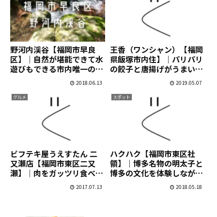
野河内渓谷【福岡市早良
王香（ワンシャン）【福岡
区】｜自然が堪能できて水
県飯塚市内住】｜パリパリ
遊びもできる市内唯一の渓
の餃子と唐揚げがうまい！
谷
峠道にポツンと佇む餃子屋
2018.06.13
2019.05.07
グルメ
スポット
ビフテキ屋うえすたん 二
ハクハク【福岡市東区社
又瀬店【福岡市東区二又
領】｜博多名物の明太子と
瀬】｜肉をガッツリ食べた
博多の文化を体験しながら
いならここがおすすめ！
学べる博物館
2017.07.13
2018.05.18