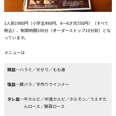
1人前1980円〔小学生990円、4～6才児550円〕（すべて
税込）、制限時間100分（オーダーストップ10分前）とな
っています。
メニューは
鶏皿…
ハラミ／せせり／もも身
塩皿…
豚バラ／手作りウインナー
タレ皿…
牛カルビ／中落カルビ／ホルモン／うえすた
んロース／豚肩ロース