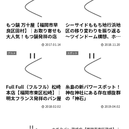
もつ鍋 万十屋【福岡市早
シーサイドももち地行浜地
良区田村】｜お取り寄せも
区の移り変わりを振り返る
大人気！もつ鍋発祥の店
～ツインドーム構想、ホー
クスタウンモール～
2017.01.14
2018.11.20
グルメ
スポット
Full Full（フルフル）松崎
糸島の新パワースポット！
本店【福岡市東区松崎】｜
神在神社にある存在感抜群
明太フランス発祥のパン屋
の「神石」
2018.02.02
2019.04.02