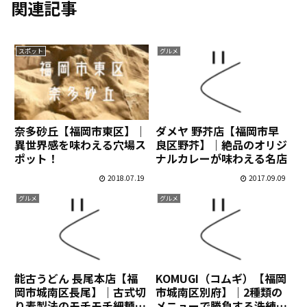
関連記事
スポット
グルメ
奈多砂丘【福岡市東区】｜
ダメヤ 野芥店【福岡市早
異世界感を味わえる穴場ス
良区野芥】｜絶品のオリジ
ポット！
ナルカレーが味わえる名店
2018.07.19
2017.09.09
グルメ
グルメ
能古うどん 長尾本店【福
KOMUGI（コムギ）【福岡
岡市城南区長尾】｜古式切
市城南区別府】｜2種類の
り麦製法のモチモチ細麺が
メニューで勝負する洗練さ