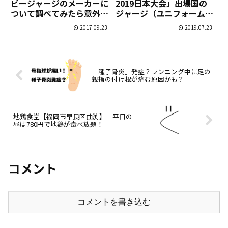
ビージャージのメーカーに
2019日本大会」出場国の
ついて調べてみたら意外と
ジャージ（ユニフォーム）
面白かった
のデザイン・ロゴ・エンブ
2017.09.23
2019.07.23
レムetc！
「種子骨炎」発症？ランニング中に足の
親指の付け根が痛む原因かも？
地鶏食堂【福岡市早良区曲渕】｜平日の
昼は780円で地鶏が食べ放題！
コメント
コメントを書き込む