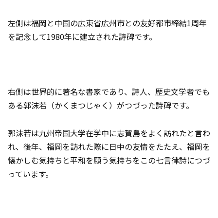
左側は福岡と中国の広東省広州市との友好都市締結1周年
を記念して1980年に建立された詩碑です。
右側は世界的に著名な書家であり、詩人、歴史文学者でも
ある郭沫若（かくまつじゃく）がつづった詩碑です。
郭沫若は九州帝国大学在学中に志賀島をよく訪れたと言わ
れ、後年、福岡を訪れた際に日中の友情をたたえ、福岡を
懐かしむ気持ちと平和を願う気持ちをこの七言律詩につづ
っています。