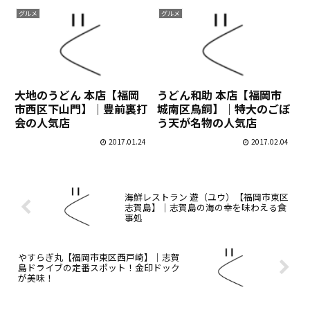
グルメ
グルメ
大地のうどん 本店【福岡
うどん和助 本店【福岡市
市西区下山門】｜豊前裏打
城南区鳥飼】｜特大のごぼ
会の人気店
う天が名物の人気店
2017.01.24
2017.02.04
海鮮レストラン 遊（ユウ）【福岡市東区
志賀島】｜志賀島の海の幸を味わえる食
事処
やすらぎ丸【福岡市東区西戸崎】｜志賀
島ドライブの定番スポット！金印ドック
が美味！