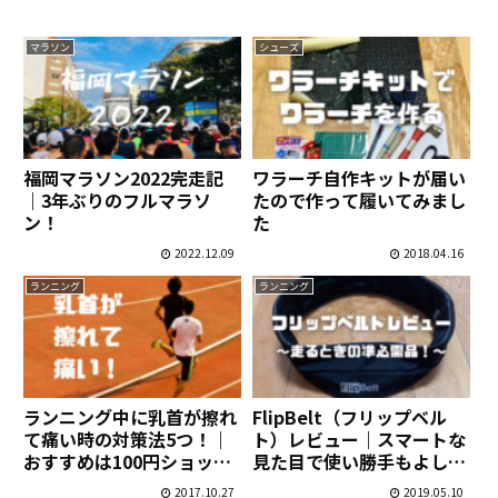
マラソン
シューズ
福岡マラソン2022完走記
ワラーチ自作キットが届い
｜3年ぶりのフルマラソ
たので作って履いてみまし
ン！
た
2022.12.09
2018.04.16
ランニング
ランニング
ランニング中に乳首が擦れ
FlipBelt（フリップベル
て痛い時の対策法5つ！｜
ト）レビュー｜スマートな
おすすめは100円ショップ
見た目で使い勝手もよし！
のシール！
ランニング時の準必需品！
2017.10.27
2019.05.10