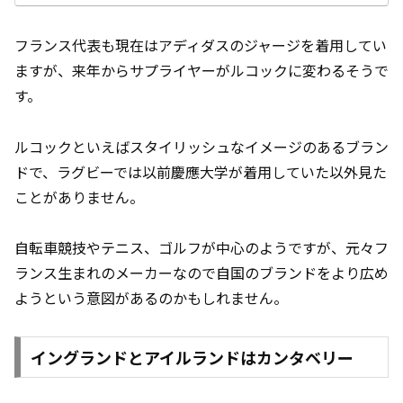
ZaSIXK9HacshOwelGDWRoCoT8QAvD_BwE
&gclsrc=aw.ds
フランス代表も現在はアディダスのジャージを着用してい
ますが、来年からサプライヤーがルコックに変わるそうで
す。
ルコックといえばスタイリッシュなイメージのあるブラン
ドで、ラグビーでは以前慶應大学が着用していた以外見た
ことがありません。
自転車競技やテニス、ゴルフが中心のようですが、元々フ
ランス生まれのメーカーなので自国のブランドをより広め
ようという意図があるのかもしれません。
イングランドとアイルランドはカンタベリー