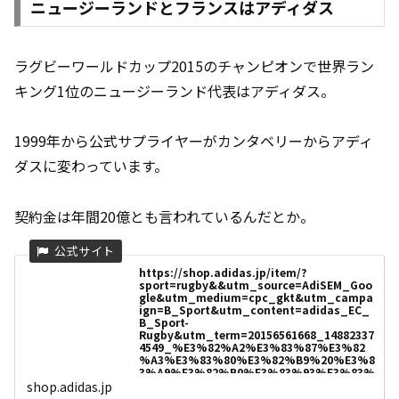
ニュージーランドとフランスはアディダス
ラグビーワールドカップ2015のチャンピオンで世界ラン
キング1位のニュージーランド代表はアディダス。
1999年から公式サプライヤーがカンタベリーからアディ
ダスに変わっています。
契約金は年間20億とも言われているんだとか。
https://shop.adidas.jp/item/?
sport=rugby&&utm_source=AdiSEM_Goo
gle&utm_medium=cpc_gkt&utm_campa
ign=B_Sport&utm_content=adidas_EC_
B_Sport-
Rugby&utm_term=20156561668_14882337
4549_%E3%82%A2%E3%83%87%E3%82
%A3%E3%83%80%E3%82%B9%20%E3%8
3%A9%E3%82%B0%E3%83%93%E3%83%
BC_b&gclid=CjwKCAjw5remBhBiEiwAxL2M
shop.adidas.jp
9ycL_WRJHemek5Aea1YKCZULtoIHTcRLaj