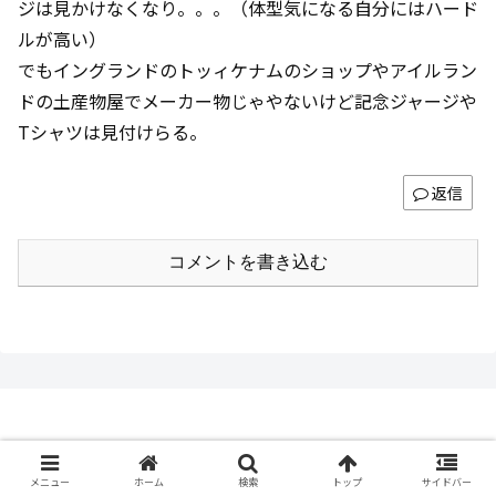
ジは見かけなくなり。。。（体型気になる自分にはハード
ルが高い）
でもイングランドのトッィケナムのショップやアイルラン
ドの土産物屋でメーカー物じゃやないけど記念ジャージや
Tシャツは見付けらる。
返信
コメントを書き込む
ぐっさんのブログ
メニュー
ホーム
検索
トップ
サイドバー
お問い合わせ
プライバシーポリシー